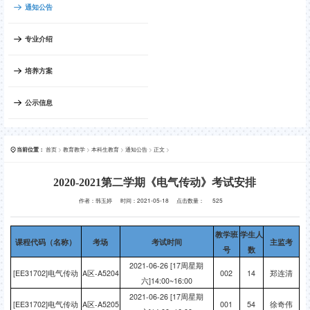
通知公告
专业介绍
培养方案
公示信息
首页
>
教育教学
>
本科生教育
>
通知公告
>
正文
>
当前位置：
2020-2021第二学期《电气传动》考试安排
作者：韩玉婷
时间：2021-05-18
点击数量：
525
教学班
学生人
课程代码（名称）
考场
考试时间
主监考
号
数
2021-06-26 [17周星期
[EE31702]电气传动
A区-A5204
002
14
郑连清
六]14:00~16:00
2021-06-26 [17周星期
[EE31702]电气传动
A区-A5205
001
54
徐奇伟