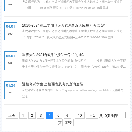
考次课程代码（名称）考场考试时间教学班号学生人数主监考期末集中考试周
姚骏
2021
（18周）[EE11020]电路原理（I-1）D区-D11252021-06-28 [18周星期
一]19:00~21:0000469李新期末集中考试周（18周）[EE11020]电路原理（I-1）D区-
D11312021-06-28 [18周星期一]19:00~21:0000365李新期末集中考试周（18周）
2020-2021第二学期《嵌入式系统及其应用》考试安排
06/01
[EE11020]电路原理（I-1）D区-D11332021-06-28 [18周星期一]19:00~21:0000355李
​考次课程代码（名称）考场考试时间教学班号学生人数主监考期末集中考试周
新期末集中考试周（18周）[EE11020]电路原理（I-1）D区...
2021
（18周）[EE31201]嵌入式系统及其应用A区-A83132021-06-28 [18周星期
一]14:30~16:3000143郭珂
重庆大学2021年6月补授学士学位的通知
06/01
​重庆大学2021年6月补授学士学位的通知 ​各位同学： 根据《重庆大学关于授
2021
予本科毕业生学士学位管理办法（修订）》（重大校〔2010〕523号）第2款“受到
留校察看处分并已解除察看的本科毕业生毕业”和第3款“获得结业证书的学生，在
学籍管理规定年限内回校参加结业后考试合格换发毕业证书的学生”的相关规定，
返校考试学生 全校课表及考表查询途径
05/26
可回校申请补授学士学位。上述两类学生可在2021年6月1日－2021年6月11日
全校课表+考表查询网址：http://my.cqu.edu.cn/tt/university-timetable，无需账号
18:00到学院申请补授学位。补授学士学...
2021
登录
...
上页
1
2
3
4
5
6
10
下页
共10页
到第
跳转
页