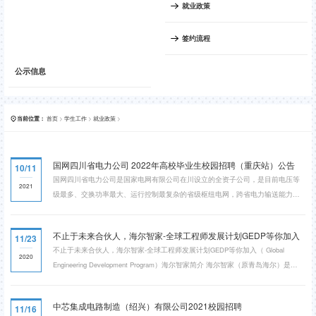
就业政策
签约流程
公示信息
首页
>
学生工作
>
就业政策
>
当前位置：
国网四川省电力公司 2022年高校毕业生校园招聘（重庆站）公告
10/11
​国网四川省电力公司是国家电网有限公司在川设立的全资子公司，是目前电压等
2021
级最多、交换功率最大、运行控制最复杂的省级枢纽电网，跨省电力输送能力居
国家电网第一。现有23个地市、152个县供电公司，十余个科研、运检、施工及
新兴产业单位。供电面积44.96万平方公里，供电人口7958.6万人。2020年底，公
不止于未来合伙人，海尔智家-全球工程师发展计划GEDP等你加入
11/23
司资产总额达到1667亿元，年度售电量2372亿千瓦时。电网规模居全国省级电网
不止于未来合伙人，海尔智家-全球工程师发展计划GEDP等你加入（ Global
前列，通过“四直八交”与华东、西北、重庆、西...
2020
Engineering Development Program）海尔智家简介 海尔智家（原青岛海尔）是海
尔集团旗下主体业务上市公司。2020年，海尔智家作为全球唯一物联网生态品牌
蝉联美国BrandZ全球最具价值品牌100强榜单，生态品牌持续引领。海尔智家秉
中芯集成电路制造（绍兴）有限公司2021校园招聘
11/16
承“以用户为是，以自己为非”的理念，在全球构建了研发、制造、营销三位一体