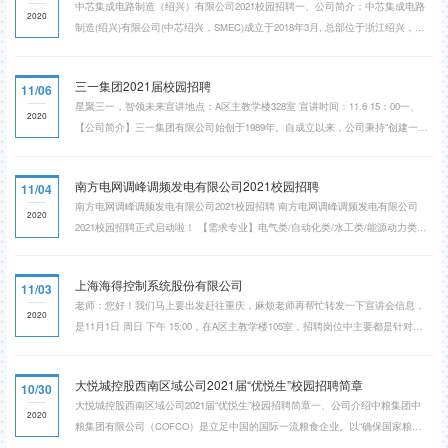
中芯集成电路制造（绍兴）有限公司2021校园招聘一、公司简介：中芯集成电路
的竞争力，实现了世界级品牌的布局与全球化运营。...
2020
制造(绍兴)有限公司(中芯绍兴，SMEC)成立于2018年3月, 总部位于浙江绍兴，是
一家专注于功率, 传感和传输应用领域，提供特色工艺集成电路芯片及模块封装
的代工服务的制造商。中芯绍兴自成立以来，聚焦在人工智能、移动通信、车
三一集团2021届校园招聘
11/06
载、工控等领域，通过构建持续研发和产业化能力，努力实现在微机电系统和功
星聚三一，智领未来​宣讲地点：A区主教学楼328室 宣讲时间：11.6 15：00一、
率器件制造工艺方面，达到国际一流水平的目标。除了...
2020
【公司简介】三一集团有限公司始创于1989年。自成立以来，公司秉持“创建一流
企业，造就一流人才，做出一流贡献”的愿景，打造了业内知名的“三一”品牌，成
为全球领先的装备制造企业。三一同时也是中国“智能制造”首批试点示范企业。
南方电网调峰调频发电有限公司2021校园招聘
11/04
三一重机有限公司成立于2002年，是中国最大、全球第二的世界知名工程机械制
​南方电网调峰调频发电有限公司2021校园招聘 南方电网调峰调频发电有限公司
造商——三一重工旗下主营挖掘机、装载...
2020
2021校园招聘正式启动啦！ 【需求专业】电气类/自动化类/水工类/能源动力类等
【工作地点】广东/贵州/云南/海南【南方电网】南方电网调峰调频发电有限公司
下属电厂管理模式区别于传统电站，与城市联系紧密。广东地区各电厂在广州市
上海海得控制系统股份有限公司
11/03
内均设有办公点，厂区距离广州市市区为1.5-3小时车程，均有通勤班车。广东地
老师：您好！我们马上要出发赶往重庆，麻烦老师再帮忙转发一下宣讲会信息，
区所有电厂均提供广州市户口，提供厂区宿舍及...
2020
是11月1日 周日 下午 15:00，在A区主教学楼105室，招聘岗位中主要都是针对电
气工程学院的专业，非常感谢！庞娟 | 智能制造板块 | 人力资源部| 招聘 | 021-
60572332 | 13817548305邮箱：pangj@hite.com.cn |公司网址：
​大悦城控股西南区域公司2021届“优悦生”校园招聘简章
10/30
http://www.hite.com.cn | 公司地址：上海市新骏环路777号 | 邮编：20111
大悦城控股西南区域公司2021届“优悦生”校园招聘简章一、公司介绍中粮集团中
2020
粮集团有限公司（COFCO）是立足中国的国际一流粮食企业。以“确保国家粮食
安全，把中国人的饭碗牢牢端在自己手中”为己任，全球布局、全产业链、拥有最