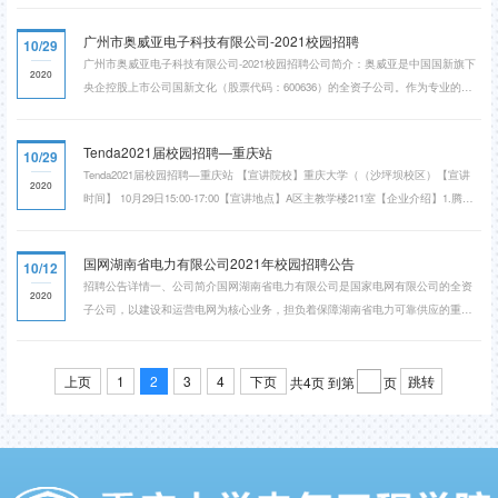
大市场和发展潜力的农业及粮油食品企业。大悦城控股大悦城控股集团股份有限
广州市奥威亚电子科技有限公司-2021校园招聘
10/29
公司（简称“大悦城控股”）是中粮集团旗下唯一的地产投资和管理平台。中粮集
广州市奥威亚电子科技有限公司-2021校园招聘公司简介：奥威亚是中国国新旗下
团是国资委首批确定的16家以房地产为主业的中...
2020
央企控股上市公司国新文化（股票代码：600636）的全资子公司。作为专业的全
连接智慧教学服务商，奥威亚是一家专注于教育信息化产品研发、生产、销售及
服务的高新技术企业，致力于充分应用“云+端”技术优势及人性化、智能化的设计
Tenda2021届校园招聘—重庆站
10/29
理念，连接核心教学场景，让更多师生共享优质教育。 招聘对象：2021届国内外
Tenda2021届校园招聘—重庆站 ​【宣讲院校】重庆大学（（沙坪坝校区）【宣讲
应届毕业生校招流程：网申-宣讲会-笔试-面试-...
2020
时间】 10月29日15:00-17:00【宣讲地点】A区主教学楼211室【企业介绍】1.腾达
（Tenda）全称深圳市吉祥腾达科技有限公司，一直专注于网络设备领域。2.腾达
是一家高速发展的高新科技企业，连续6年以每年超过30%的速度持续增长。3.腾
国网湖南省电力有限公司2021年校园招聘公告
10/12
达为用户提供易用的、创新的涵盖无线、交换机、网关等各类网络设备产品。4.
招聘公告详情一、公司简介国网湖南省电力有限公司是国家电网有限公司的全资
腾达是业内最知名的品牌之一，在全球35个国家...
2020
子公司，以建设和运营电网为核心业务，担负着保障湖南省电力可靠供应的重大
责任。公司下设省级业务支撑单位14家、地市供电企业14家、县级供电企业99
家、城区供电机构23家、股改等其它单位4家，用工总量7.2万人。截至2019年
底，湖南电网拥有35千伏及以上变电容量1.23亿千伏安、线路5.71万公里。供电
上页
1
2
3
4
下页
跳转
共4页
到第
页
范围覆盖全省14个市（州）117个县（市、区），营业区面...